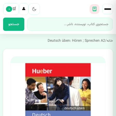
🛒
👤
۰
جستجو
خانه
/
Deutsch üben: Hören ; Sprechen A2