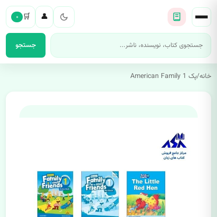
🛒
👤
۰
جستجو
خانه
/
پک American Family 1