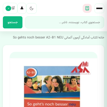
🛒
👤
۰
جستجو
خانه
/
کتاب آمادگی آزمون آلمانی So gehts noch besser A2-B1 NEU