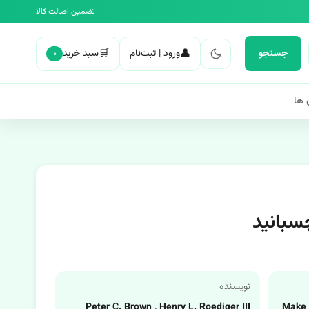
تضمین اصالت کالا
🛒
👤
جستجو
ورود | ثبت‌نام
سبد خرید
۰
 ها
سبانید
نویسنده
Peter C. Brown , Henry L. Roediger III
Make I