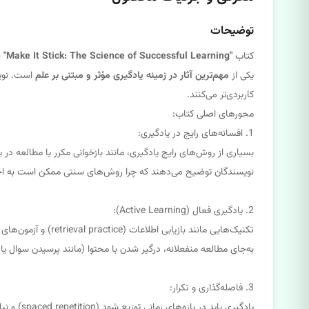
توضیحات
کتاب
"Make It Stick: The Science of Successful Learning"
ن
یکی از
مهم‌ترین آثار در زمینه یادگیری مؤثر و مبتنی بر علم
است. نویسن
کاربردی‌تر می‌کنند.
محورهای اصلی کتاب:
1. افسانه‌های رایج در یادگیری:
بسیاری از روش‌های رایج یادگیری، مانند بازخوانی مکرر یا مطالعه در 
نویسندگان توضیح می‌دهند که چرا روش‌های سنتی ممکن است به احسا
2. یادگیری فعال (Active Learning):
تکنیک‌هایی مانند بازیابی اطلاعات (retrieval practice) و آزمون‌های منظم، تأثیر شگفت‌انگیزی در بهبود یادگیری دارند.
به‌جای مطالعه منفعلانه، درگیر شدن با محتوا (مانند پرسیدن سوال یا 
3. فاصله‌گذاری و تکرار:
یادگیری باید در بازه‌های زمانی توزیع شود (spaced repetition) و نباید به یک جلسه مطالعه فشرده محدود شود.