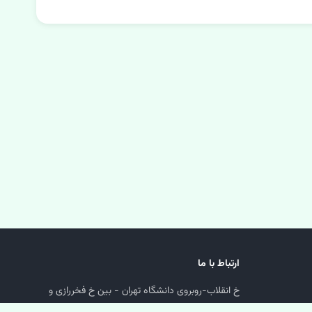
ارتباط با ما
خ انقلاب-روبروی دانشگاه تهران - بین خ فخررازی و
دانشگاه-پلاک 1218-پاساژ پارسا-زیرهمکف-واحد 24