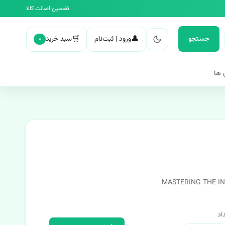
تضمین اصالت کالا
🛒
👤
جستجو
ورود | ثبت‌نام
سبد خرید
۰
 ها
MASTERING THE I
اد