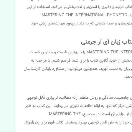
ب فرایند یادگیری را آسان‌تر و لذت‌بخش‌تر می‌کند. استفاده از این
کتاب به شما کمک می‌کند تا درک عمیقی از چگونگی تولید صداها در زبان‌های مختلف به دست آورید و مهارت‌های شنیداری و گفتاری خود را بهبود ببخشید. MASTERING THE INTERNATIONAL PHONETIC
زمان ممکن به تسلط بر IPA برسید. این کتاب برای دانشجویان زبان، مترجمان، و همه کسانی که به دنبال بهبود مهارت‌های زبانی خود
فروشگاه اینترنتی کتاب زبان آی آر جرمنی، به عنوان یکی از معتبرترین فروشگاه‌های آنلاین کتاب زبان در ایران، کتاب MASTERING THE INTERNATIONAL PHONETIC ALPHABET را با بهترین قیمت و بالاترین کیفیت
‌بخش از خرید آنلاین کتاب را برای شما فراهم کنیم. با مراجعه به
اعات بیشتری در مورد کتاب MASTERING THE INTERNATIONAL PHONETIC ALPHABET و سایر کتاب‌های زبان به دست آورید. همچنین می‌توانید از مشاوره رایگان کارشناسان
 دهد.
منابع آموزشی در زمینه الفبای آواشناسی بین المللی، کتاب MASTERING THE INTERNATIONAL PHONETIC ALPHABET به دلیل جامعیت، سادگی و روش منظم ارائه مطالب، از برتری قابل توجهی
ای زبان آموزان فراهم می‌کند. برخلاف برخی منابع آموزشی دیگر که تنها به ارائه اطلاعات تئوری می‌پردازند، این کتاب به طور
عملی به شما کمک می‌کند تا مفاهیم را یاد گرفته و در عمل به کار ببرید. همچنین، قیمت مناسب این کتاب نسبت به سایر منابع آموزشی مشابه، یکی دیگر از مزایای آن است. در مجموع، MASTERING THE
 می‌تواند به شما کمک کند تا مهارت‌های زبانی خود را به طور قابل توجهی بهبود بخشید. کتاب فوق برای زبان‌آموزان