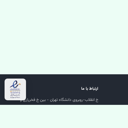
ارتباط با ما
خ انقلاب-روبروی دانشگاه تهران - بین خ فخررازی و
دانشگاه-پلاک 1218-پاساژ پارسا-زیرهمکف-واحد 24
66974566
02166974566