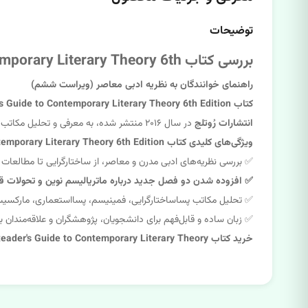
توضیحات
بررسی کتاب A Readers Guide to Contemporary Literary Theory 6th
راهنمای خوانندگان به نظریه ادبی معاصر (ویراست ششم)
کتاب A Reader's Guide to Contemporary Literary Theory
6th Edition
انتشارات رُوتلج
در سال ۲۰۱۶ منتشر شده، به معرفی و تحلیل مکاتب نقد ادبی از گذشته تا امروز می‌پردازد.
ویژگی‌های کلیدی کتاب A Reader's Guide to Contemporary Literary Theory
6th Edition
✅ بررسی نظریه‌های ادبی مدرن و معاصر، از ساختارگرایی تا مطالعات
✅ افزوده شدن دو فصل جدید درباره ماتریالیسم نوین و تحولات ق
✅ تحلیل مکاتب پساساختارگرایی، فمینیسم، پسااستعماری، مارکسیس
✅ زبان ساده و قابل‌فهم برای دانشجویان، پژوهشگران و علاقه‌مندان به
خرید کتاب A Reader's Guide to Contemporary Literary Theory با تخفیف