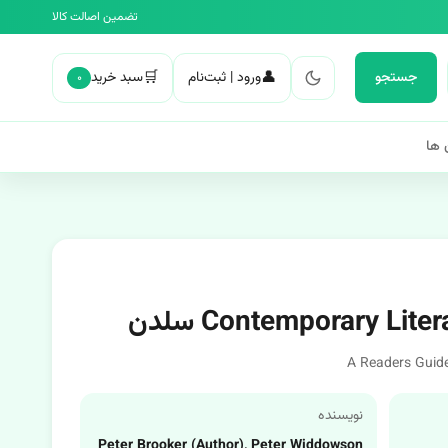
تضمین اصالت کالا
🛒
👤
جستجو
ورود | ثبت‌نام
سبد خرید
۰
 ها
A Readers Guide
نویسنده
Peter Brooker (Author), Peter Widdowson