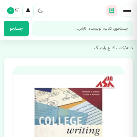
🛒
👤
۰
جستجو
خانه
/
کتاب کالج رایتینگ