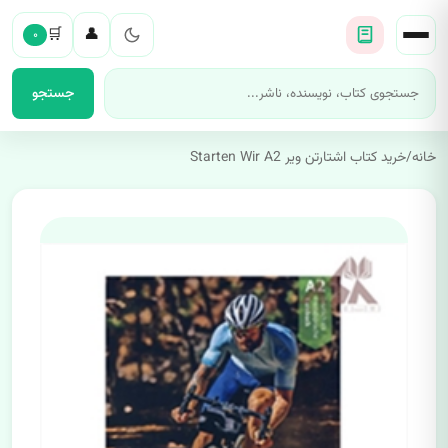
🛒
👤
۰
جستجو
خانه
/
خرید کتاب اشتارتن ویر Starten Wir A2