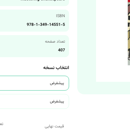
ISBN
978-1-349-14551-5
تعداد صفحه
407
انتخاب نسخه
پیشفرض
پیشفرض
تع
قیمت نهایی