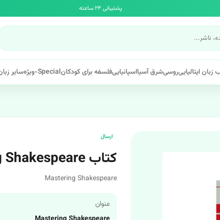
پشتیبانی ۲۴ ساعته
 زبان ایتالیایی
روسی
شرق آسیا
اسپانیایی
فلسفه برای کودکان
Special-ویژه
سایر زبان
ارسال
کتاب Mastering Shakespeare اثر Richard Gill
Mastering Shakespeare
عنوان
Mastering Shakespeare