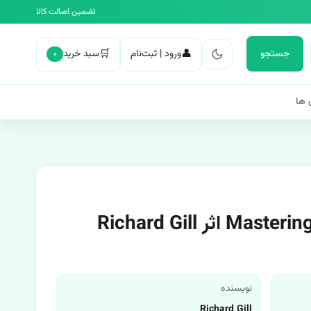
تضمین اصالت کالا
🛒
👤
جستجو
ورود | ثبت‌نام
سبد خرید
۰
 ها
نویسنده
Richard Gill