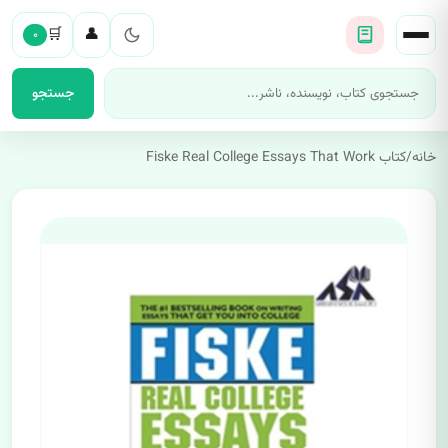
🛒
👤
۰
جستجو
خانه
/
کتاب Fiske Real College Essays That Work