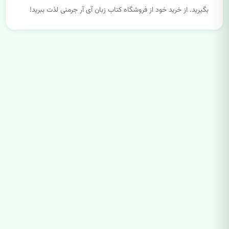
بگیرید. از خرید خود از فروشگاه کتاب زبان آی آر جرمنی لذت ببرید!