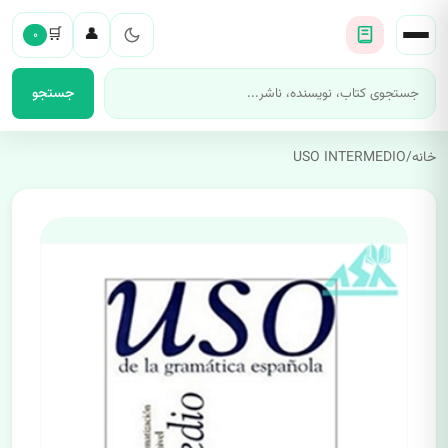
🛒
👤
۰
جستجو
خانه
/
USO INTERMEDIO