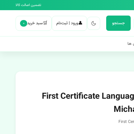
تضمین اصالت کالا
🛒
👤
جستجو
ورود | ثبت‌نام
سبد خرید
۰
 ها
First Certificate Language P
First Ce