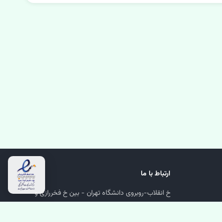
ارتباط با ما
خ انقلاب-روبروی دانشگاه تهران - بین خ فخررازی و
دانشگاه-پلاک 1218-پاساژ پارسا-زیرهمکف-واحد 24
66974566