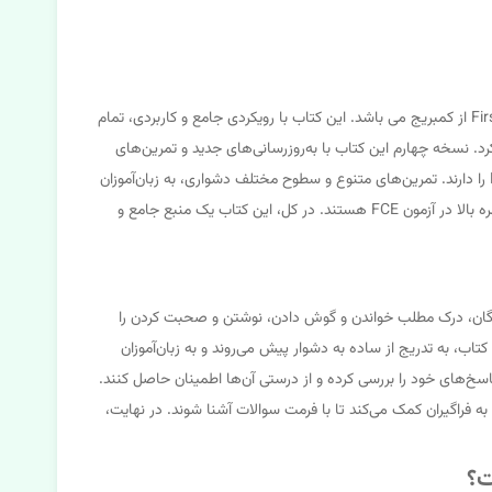
کتاب First Certificate Language Practice 4th Edition، یکی از منابع بسیار پرطرفدار و معتبر برای آمادگی در آزمون First Certificate in English (FCE) از کمبریج می باشد. این کتاب با رویکردی جامع و کاربردی، تمام
بت کردن اشاره کرد. نسخه چهارم این کتاب با به‌روزرسانی‌های جدید و تمرین‌های
متنوع‌تر، تجربه‌ای کامل‌تر و مؤثرتر را برای زبان‌آموزان فراهم آورده است. این کتاب به طور خاص برای دانشجویانی طراحی شده که قصد شرکت در آزمون FCE را دارند. تمرین‌های متنوع و سطوح مختلف دشواری، به زبان‌آموزان
کمک می‌کند تا نقاط ضعف خود را شناسایی و بر آن‌ها غلبه کنند. کتاب حاضر، منبعی ایده آل برای افرادی است که به دنبال یادگیری موثر و دستیابی به نمره بالا در آزمون FCE هستند. در کل، این کتاب یک منبع جامع و
ر کامل مباحث گرامر، واژگان، درک مطلب خواندن و گوش دادن، نوشتن و صحبت کردن را
ب، به تدریج از ساده به دشوار پیش می‌روند و به زبان‌آموزان
اسخ‌های خود را بررسی کرده و از درستی آن‌ها اطمینان حاصل کنند.
راگیران کمک می‌کند تا با فرمت سوالات آشنا شوند. در نهایت،