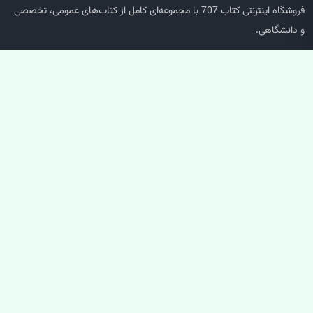
فروشگاه اینترنتی کتاب 707 با مجموعه‌ای کامل از کتاب‌های عمومی، تخصصی
و دانشگاهی.
دسترسی سریع
صفحه اصلی
جستجو
سبد خرید
حساب کاربری
خدمات مشتریان
پشتیبانی سفارش‌ها
پیگیری مرسوله
سوالات متداول
ارتباط با ما