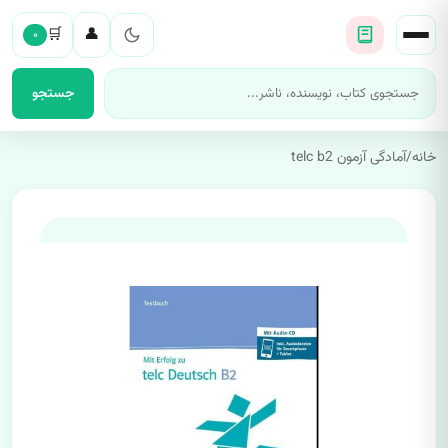
🛒
👤
۰
جستجو
خانه
/
آمادگی آزمون telc b2