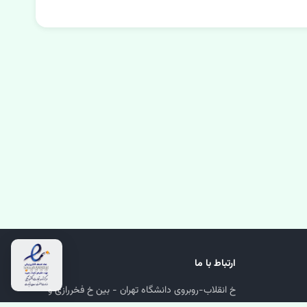
ارتباط با ما
خ انقلاب-روبروی دانشگاه تهران - بین خ فخررازی و