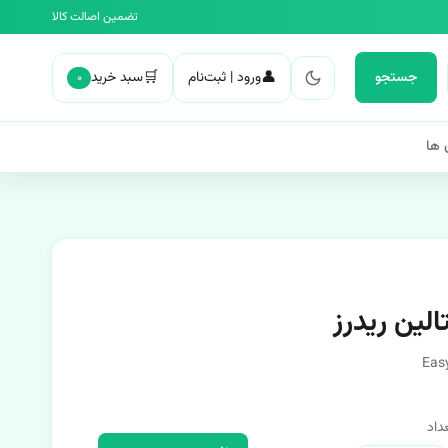
تضمین اصالت کالا
🛒
👤
جستجو
ورود | ثبت‌نام
سبد خرید
۰
 ها
الین ریدرز
Easy
داد