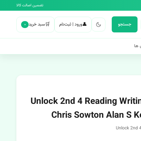
تضمین اصالت کالا
🛒
👤
جستجو
ورود | ثبت‌نام
سبد خرید
۰
 ها
Unlock 2nd 4 Reading Writing A
Unlock 2nd 4