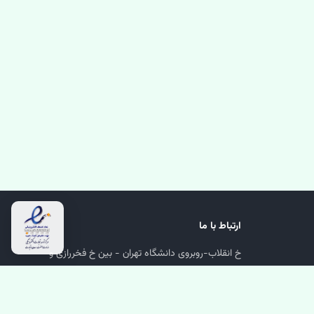
ارتباط با ما
خ انقلاب-روبروی دانشگاه تهران - بین خ فخررازی و
دانشگاه-پلاک 1218-پاساژ پارسا-زیرهمکف-واحد 24
66974566
02166974566